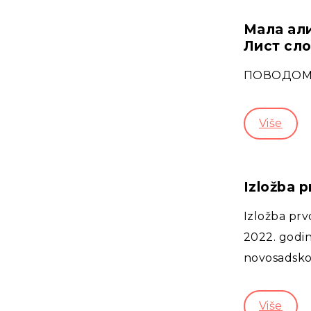
Мала али
Лист сл
ПОВОДОМ С
Više
Izložba p
Izložba prv
2022. godine
novosadsko
Više