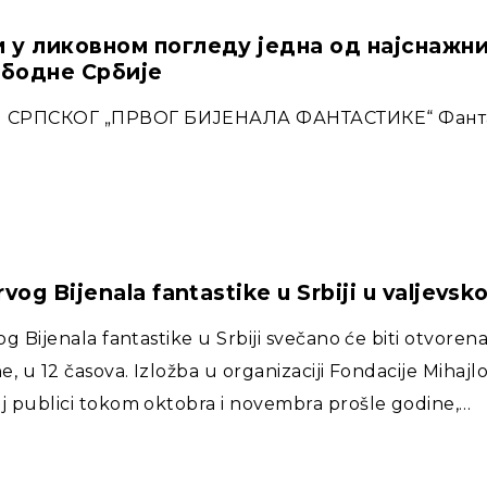
 у ликовном погледу једна од најснажниј
ободне Србије
РПСКОГ „ПРВОГ БИЈЕНАЛА ФАНТАСТИКЕ“ Фантас
rvog Bijenala fantastike u Srbiji u valjevsko
og Bijenala fantastike u Srbiji svečano će biti otvoren
, u 12 časova. Izložba u organizaciji Fondacije Mihajlo
j publici tokom oktobra i novembra prošle godine,…