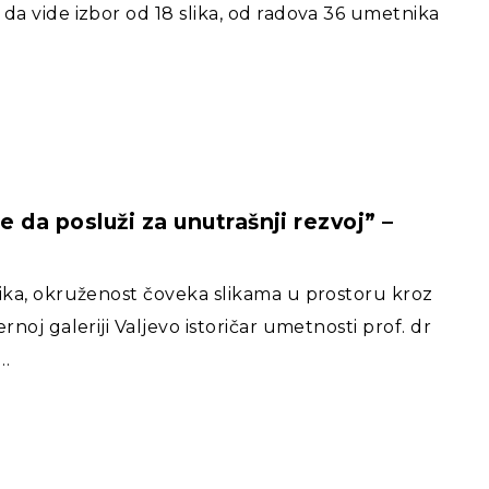
 da vide izbor od 18 slika, od radova 36 umetnika
 da posluži za unutrašnji rezvoj” –
slika, okruženost čoveka slikama u prostoru kroz
rnoj galeriji Valjevo istoričar umetnosti prof. dr
,…