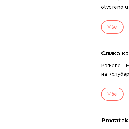
otvoreno u
Više
Слика ка
Ваљево – М
на Колубар
Više
Povratak 