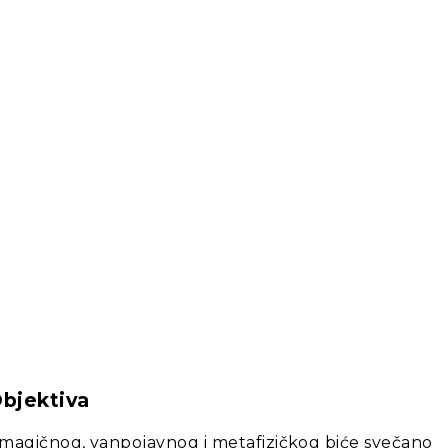
bjektiva
g, magičnog, vanpojavnog i metafizičkog biće svečano