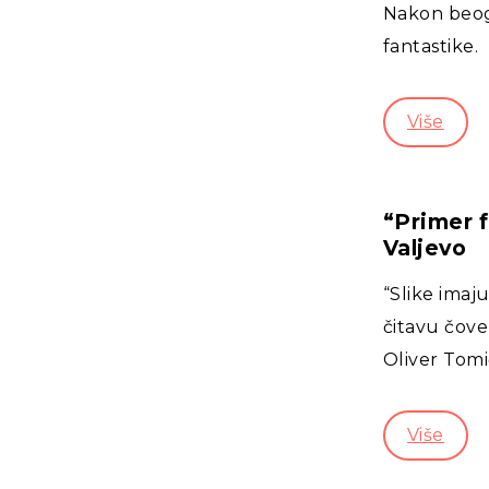
Nakon beogr
fantastike.
Više
“Primer f
Valjevo
“Slike imaj
čitavu čovek
Oliver Tomić
Više