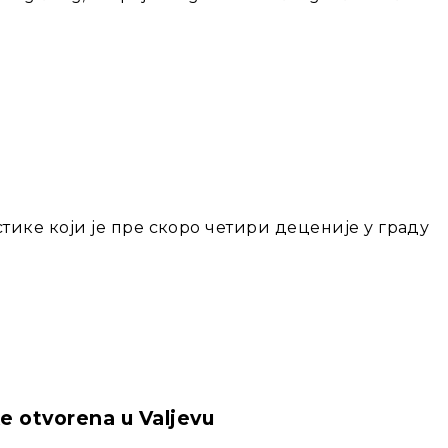
тике који је пре скоро четири деценије у граду
ke otvorena u Valjevu