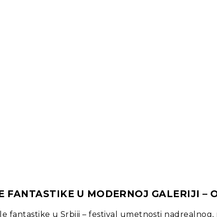
E FANTASTIKE U MODERNOJ GALERIJI – O
le fantastike u Srbiji – festival umetnosti nadrealno