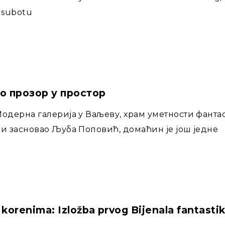
 subotu
о прозор у простор
одерна галерија у Ваљеву, храм уметности фантас
и засновао Љуба Поповић, домаћин је још једне
korenima: Izložba prvog Bijenala fantasti