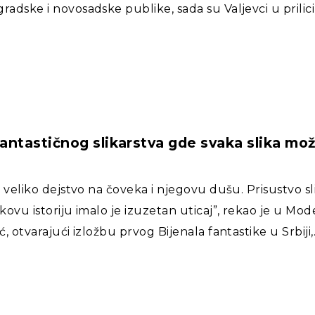
adske i novosadske publike, sada su Valjevci u prilici
antastičnog slikarstva gde svaka slika može
u veliko dejstvo na čoveka i njegovu dušu. Prisustvo 
ovu istoriju imalo je izuzetan uticaj”, rekao je u Mode
, otvarajući izložbu prvog Bijenala fantastike u Srbiji